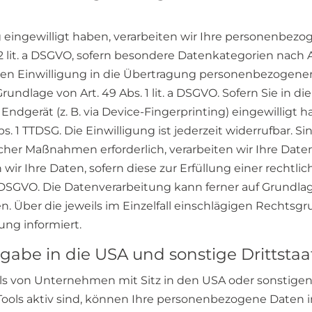
g eingewilligt haben, verarbeiten wir Ihre personenbez
s. 2 lit. a DSGVO, sofern besondere Datenkategorien nach 
hen Einwilligung in die Übertragung personenbezogener 
ndlage von Art. 49 Abs. 1 lit. a DSGVO. Sofern Sie in d
 Endgerät (z. B. via Device-Fingerprinting) eingewilligt 
s. 1 TTDSG. Die Einwilligung ist jederzeit widerrufbar. S
her Maßnahmen erforderlich, verarbeiten wir Ihre Daten a
ir Ihre Daten, sofern diese zur Erfüllung einer rechtlic
. c DSGVO. Die Datenverarbeitung kann ferner auf Grundl
lgen. Über die jeweils im Einzelfall einschlägigen Recht
ung informiert.
gabe in die USA und sonstige Drittsta
s von Unternehmen mit Sitz in den USA oder sonstigen
Tools aktiv sind, können Ihre personenbezogene Daten i